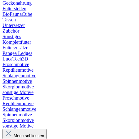
Geckonahrung
Futterstellen
BioFaunaCube
Tassen
Untersetzer
Zubehör
Sonstiges
Komplettfutter
Futterzusätze
Pangea Ledges
LucaTech3D
Froschmotive
Reptilienmotive
Schlangenmotive
Spinnenmotive
Skorpionmotive
sonstige Motive
Froschmotive
Reptilienmotive
Schlangenmotive
Spinnenmotive
Skorpionmotive
sonstige Motive
Menü schliessen