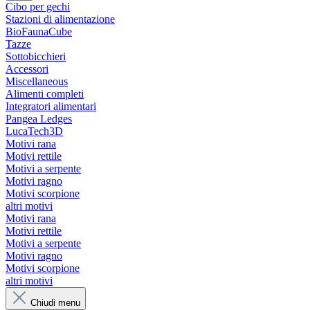
Cibo per gechi
Stazioni di alimentazione
BioFaunaCube
Tazze
Sottobicchieri
Accessori
Miscellaneous
Alimenti completi
Integratori alimentari
Pangea Ledges
LucaTech3D
Motivi rana
Motivi rettile
Motivi a serpente
Motivi ragno
Motivi scorpione
altri motivi
Motivi rana
Motivi rettile
Motivi a serpente
Motivi ragno
Motivi scorpione
altri motivi
Chiudi menu