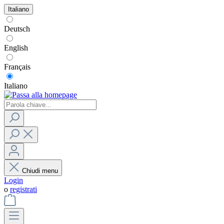
Italiano
Deutsch
English
Français
Italiano
Chiudi menu
Login
o
registrati